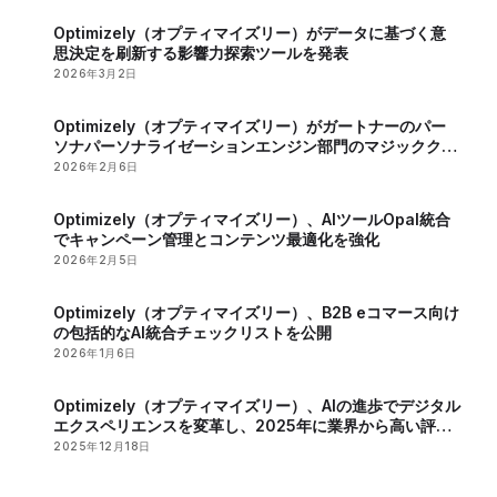
Optimizely（オプティマイズリー）がデータに基づく意
思決定を刷新する影響力探索ツールを発表
2026年3月2日
Optimizely（オプティマイズリー）がガートナーのパー
ソナパーソナライゼーションエンジン部門のマジッククア
ドラントで2年連続のリーダーに認定
2026年2月6日
Optimizely（オプティマイズリー）、AIツールOpal統合
でキャンペーン管理とコンテンツ最適化を強化
2026年2月5日
Optimizely（オプティマイズリー）、B2B eコマース向け
の包括的なAI統合チェックリストを公開
2026年1月6日
Optimizely（オプティマイズリー）、AIの進歩でデジタル
エクスペリエンスを変革し、2025年に業界から高い評価
を獲得
2025年12月18日