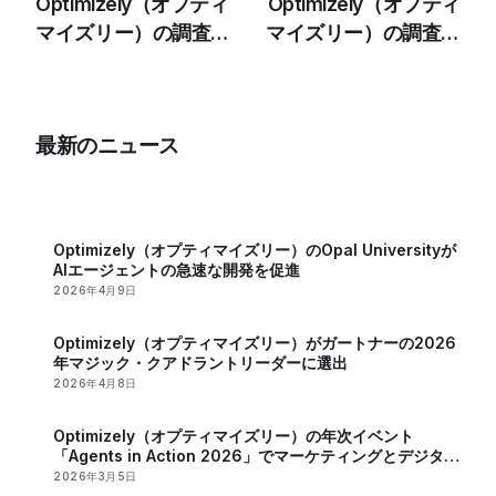
Optimizely（オプティ
Optimizely（オプティ
マイズリー）の調査
マイズリー）の調査で
で、2026年のマーケ
AI主導の消費者行動に
ターが重視する課題と
対するブランドの準備
機会が明らかに
状況に大きなギャップ
最新のニュース
があることが明らかに
Optimizely（オプティマイズリー）のOpal Universityが
AIエージェントの急速な開発を促進
2026年4月9日
Optimizely（オプティマイズリー）がガートナーの2026
年マジック・クアドラントリーダーに選出
2026年4月8日
Optimizely（オプティマイズリー）の年次イベント
「Agents in Action 2026」でマーケティングとデジタル
戦略におけるAIの役割が明らかに
2026年3月5日