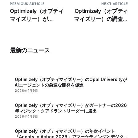
PREVIOUS ARTICLE
NEXT ARTICLE
Optimizely（オプティ
Optimizely（オプティ
マイズリー）が
マイズリー）の調査で
Connect Platformを
は消費者の42%がAI
発表：効率性とAI統合
生成の要約を信頼、オ
を強化する統合データ
ンライン検索の変化が
最新のニュース
オーケストレーション
明らかに
レイヤー
Optimizely（オプティマイズリー）のOpal Universityが
AIエージェントの急速な開発を促進
2026年4月9日
Optimizely（オプティマイズリー）がガートナーの2026
年マジック・クアドラントリーダーに選出
2026年4月8日
Optimizely（オプティマイズリー）の年次イベント
「Agents in Action 2026」でマーケティングとデジタル