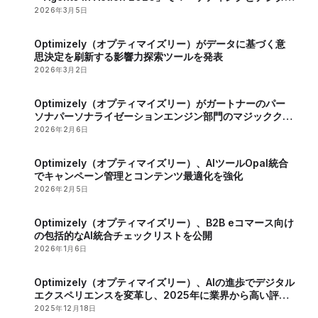
戦略におけるAIの役割が明らかに
2026年3月5日
Optimizely（オプティマイズリー）がデータに基づく意
思決定を刷新する影響力探索ツールを発表
2026年3月2日
Optimizely（オプティマイズリー）がガートナーのパー
ソナパーソナライゼーションエンジン部門のマジッククア
ドラントで2年連続のリーダーに認定
2026年2月6日
Optimizely（オプティマイズリー）、AIツールOpal統合
でキャンペーン管理とコンテンツ最適化を強化
2026年2月5日
Optimizely（オプティマイズリー）、B2B eコマース向け
の包括的なAI統合チェックリストを公開
2026年1月6日
Optimizely（オプティマイズリー）、AIの進歩でデジタル
エクスペリエンスを変革し、2025年に業界から高い評価
を獲得
2025年12月18日