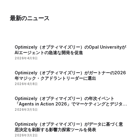
に自動化する55以上
発表：効率性とAI統合
の新しい統合機能を公
を強化する統合データ
最新のニュース
開
オーケストレーション
レイヤー
Optimizely（オプティマイズリー）のOpal Universityが
AIエージェントの急速な開発を促進
2026年4月9日
Optimizely（オプティマイズリー）がガートナーの2026
年マジック・クアドラントリーダーに選出
2026年4月8日
Optimizely（オプティマイズリー）の年次イベント
「Agents in Action 2026」でマーケティングとデジタル
戦略におけるAIの役割が明らかに
2026年3月5日
Optimizely（オプティマイズリー）がデータに基づく意
思決定を刷新する影響力探索ツールを発表
2026年3月2日