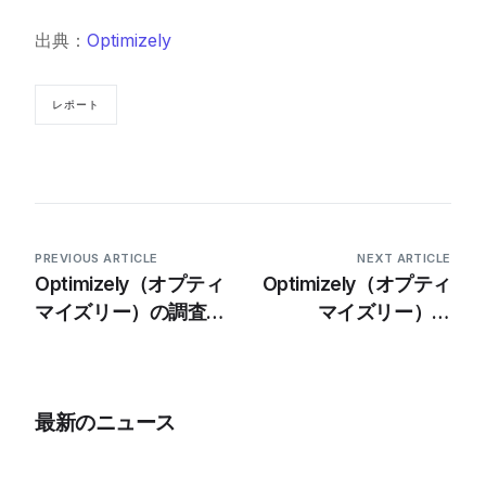
出典：
Optimizely
レポート
PREVIOUS ARTICLE
NEXT ARTICLE
Optimizely（オプティ
Optimizely（オプティ
マイズリー）の調査で
マイズリー）、
AI主導の消費者行動に
Forresterのデジタル
対するブランドの準備
エクスペリエンスプラ
状況に大きなギャップ
ットフォームのリーダ
最新のニュース
があることが明らかに
ーに認定