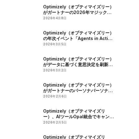
Optimizely（オプティマイズリー）
がガートナーの2026年マジック・
クアドラントリーダーに選出
2026年4月8日
Optimizely（オプティマイズリー）
の年次イベント「Agents in Action
2026」でマーケティングとデジタ
2026年3月5日
ル戦略におけるAIの役割が明らかに
Optimizely（オプティマイズリー）
がデータに基づく意思決定を刷新す
る影響力探索ツールを発表
2026年3月2日
Optimizely（オプティマイズリー）
がガートナーのパーソナパーソナラ
イゼーションエンジン部門のマジッ
2026年2月6日
ククアドラントで2年連続のリーダ
ーに認定
Optimizely（オプティマイズリ
ー）、AIツールOpal統合でキャンペ
ーン管理とコンテンツ最適化を強化
2026年2月5日
Optimizely（オプティマイズリ