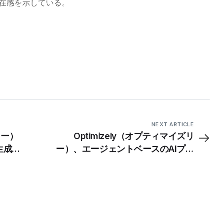
在感を示している。
NEXT ARTICLE
リー）
Optimizely（オプティマイズリ
生成の
ー）、エージェントベースのAIプラ
の変化
ットフォーム「Opal」をキャンペー
ンスイートに導入