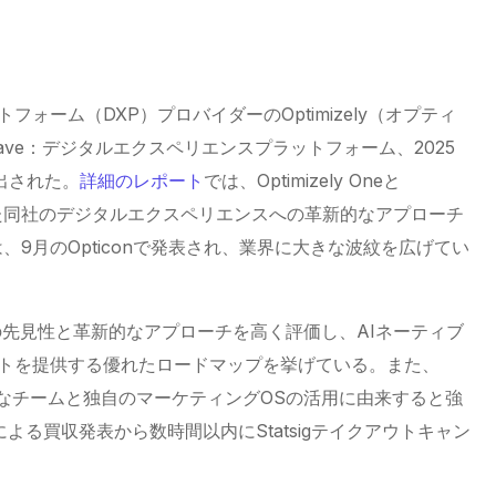
ォーム（DXP）プロバイダーのOptimizely（オプティ
r Wave：デジタルエクスペリエンスプラットフォーム、2025
出された。
詳細のレポート
では、Optimizely Oneと
群を通じた同社のデジタルエクスペリエンスへの革新的なアプローチ
palは、9月のOpticonで発表され、業界に大きな波紋を広げてい
izelyの先見性と革新的なアプローチを高く評価し、AIネーティブ
トを提供する優れたロードマップを挙げている。また、
小規模なチームと独自のマーケティングOSの活用に由来すると強
による買収発表から数時間以内にStatsigテイクアウトキャン