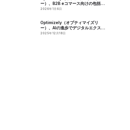
ー）、B2B eコマース向けの包括的
なAI統合チェックリストを公開
2026年1月6日
Optimizely（オプティマイズリ
ー）、AIの進歩でデジタルエクスペ
リエンスを変革し、2025年に業界
2025年12月18日
から高い評価を獲得