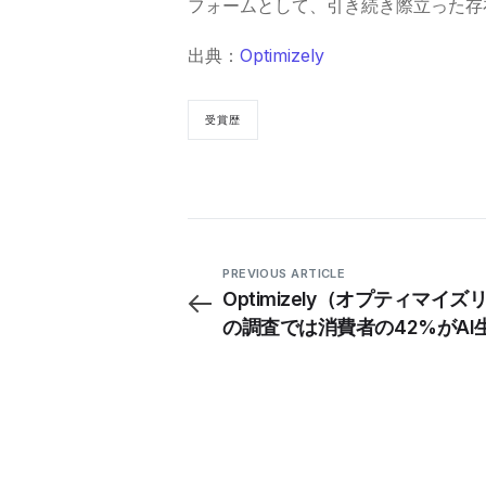
フォームとして、引き続き際立った存
出典：
Optimizely
受賞歴
PREVIOUS ARTICLE
Optimizely（オプティマイズ
の調査では消費者の42%がAI
要約を信頼、オンライン検索
が明らかに