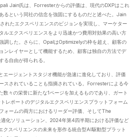
pali Jain氏は、Forresterからの評価は、現代のDXPはこれ
あるという同社の信念を強固にするものだと述べた。Jain
イズされたエクスペリエンスのビジョンを実現し、マーケター
タルエクスペリエンスをより迅速かつ費用対効果の高い方
した。さらに、OpalはOptimizelyの枠を超え、顧客の
ョンレイヤーとして機能するため、顧客は独自の方法でデ
する自由が得られる。
索機能とエージェントスタジオ機能が急速に進化しており、評価
スされていることも指摘されている。Forresterによる今
から得た数々の栄誉に新たな1ページを加えるものであり、ガート
ラントレポートのデジタルエクスペリエンスプラットフォーム
フォームの両方におけるリーダー評価、そしてThe
エンス最適化ソリューション、2024年第4四半期における評価など
ジタルエクスペリエンスの未来を形作る統合型AI駆動型プラット