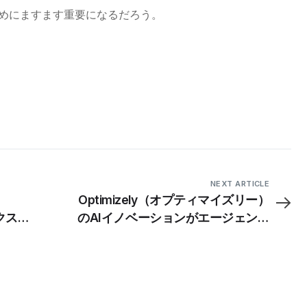
めにますます重要になるだろう。
NEXT ARTICLE
リ
Optimizely（オプティマイズリー）
エクスペ
のAIイノベーションがエージェント
リーダ
システムでB2Bコマースの未来を推
進