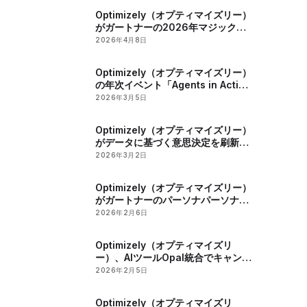
Optimizely（オプティマイズリー）
がガートナーの2026年マジック・
クアドラントリーダーに選出
2026年4月8日
Optimizely（オプティマイズリー）
の年次イベント「Agents in Action
2026」でマーケティングとデジタ
2026年3月5日
ル戦略におけるAIの役割が明らかに
Optimizely（オプティマイズリー）
がデータに基づく意思決定を刷新す
る影響力探索ツールを発表
2026年3月2日
Optimizely（オプティマイズリー）
がガートナーのパーソナパーソナラ
イゼーションエンジン部門のマジッ
2026年2月6日
ククアドラントで2年連続のリーダ
ーに認定
Optimizely（オプティマイズリ
ー）、AIツールOpal統合でキャンペ
ーン管理とコンテンツ最適化を強化
2026年2月5日
Optimizely（オプティマイズリ