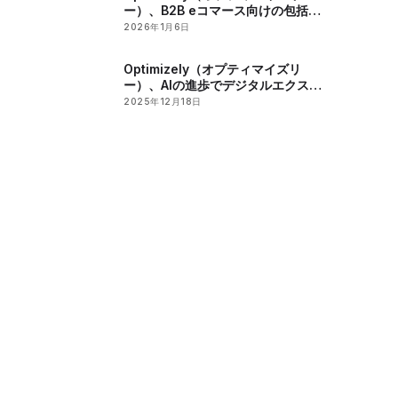
ー）、B2B eコマース向けの包括的
なAI統合チェックリストを公開
2026年1月6日
Optimizely（オプティマイズリ
ー）、AIの進歩でデジタルエクスペ
リエンスを変革し、2025年に業界
2025年12月18日
から高い評価を獲得