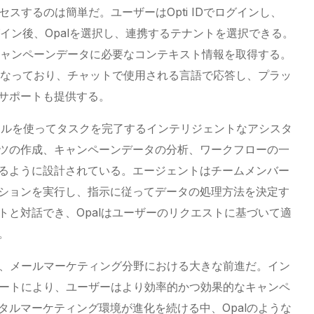
alにアクセスするのは簡単だ。ユーザーはOpti IDでログインし、
グイン後、Opalを選択し、連携するテナントを選択できる。
のキャンペーンデータに必要なコンテキスト情報を取得する。
計となっており、チャットで使用される言語で応答し、プラッ
サポートも提供する。
ツールを使ってタスクを完了するインテリジェントなアシスタ
ツの作成、キャンペーンデータの分析、ワークフローの一
るように設計されている。エージェントはチームメンバー
ションを実行し、指示に従ってデータの処理方法を決定す
トと対話でき、Opalはユーザーのリクエストに基づいて適
。
ignの統合は、メールマーケティング分野における大きな前進だ。イン
ポートにより、ユーザーはより効率的かつ効果的なキャンペ
タルマーケティング環境が進化を続ける中、Opalのような