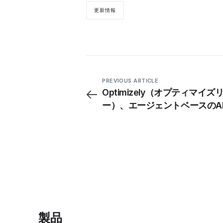
更新情報
PREVIOUS ARTICLE
Optimizely（オプティマイズ
ー）、エージェントベースのA
ットフォーム「Opal」をキャ
ンスイートに導入
製品