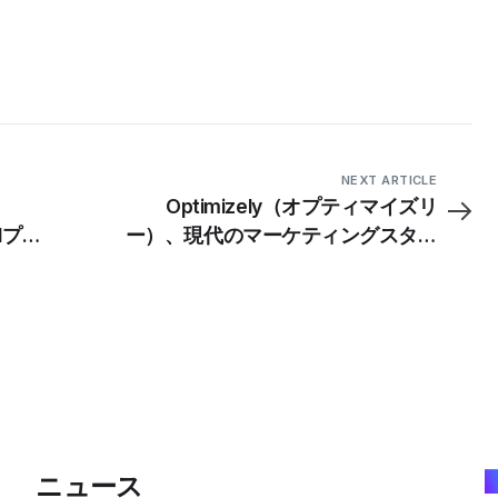
NEXT ARTICLE
リ
Optimizely（オプティマイズリ
Iプラ
ー）、現代のマーケティングスタッ
ンペー
クの複雑性に関する調査結果を発
表、AIを活用したアプローチを推奨
ニュース