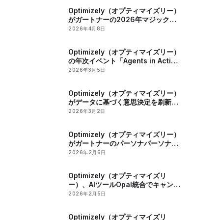
Optimizely（オプティマイズリー）
がガートナーの2026年マジック・
クアドラントリーダーに選出
2026年4月8日
Optimizely（オプティマイズリー）
の年次イベント「Agents in Action
2026」でマーケティングとデジタ
2026年3月5日
ル戦略におけるAIの役割が明らかに
Optimizely（オプティマイズリー）
がデータに基づく意思決定を刷新す
る影響力探索ツールを発表
2026年3月2日
Optimizely（オプティマイズリー）
がガートナーのパーソナパーソナラ
イゼーションエンジン部門のマジッ
2026年2月6日
ククアドラントで2年連続のリーダ
ーに認定
Optimizely（オプティマイズリ
ー）、AIツールOpal統合でキャンペ
ーン管理とコンテンツ最適化を強化
2026年2月5日
Optimizely（オプティマイズリ