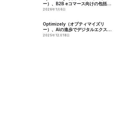
ー）、B2B eコマース向けの包括的
なAI統合チェックリストを公開
2026年1月6日
Optimizely（オプティマイズリ
ー）、AIの進歩でデジタルエクスペ
リエンスを変革し、2025年に業界
2025年12月18日
から高い評価を獲得