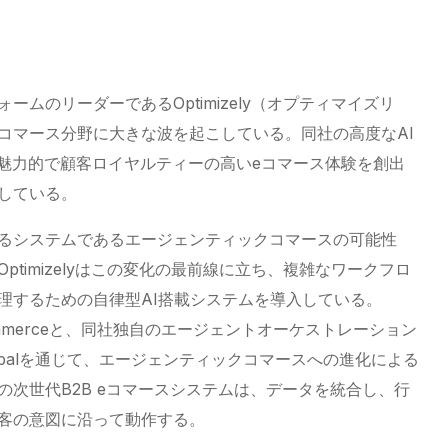
ムのリーダーであるOptimizely（オプティマイズリ
Bコマース分野に大きな波を起こしている。同社の高度なAI
が魅力的で顧客ロイヤルティーの高いeコマース体験を創出
している。
るシステムであるエージェンティックコマースの可能性
timizelyはこの変化の最前線に立ち、複雑なワークフロ
理するための自律型AI搭載システムを導入している。
ely Commerceと、同社独自のエージェントオーケストレーション
y Opalを通じて、エージェンティックコマースへの進化による
次世代B2B eコマースシステムは、データを統合し、行
客の意図に沿って動作する。