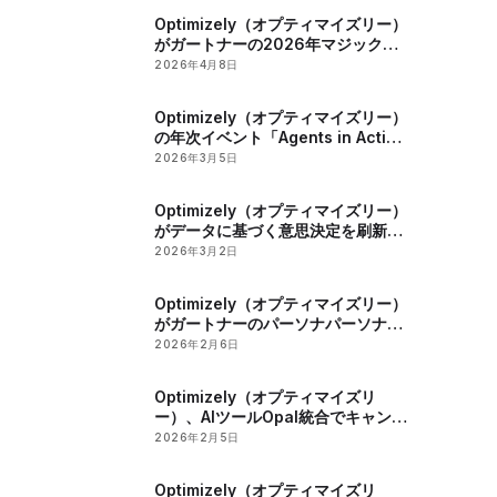
Optimizely（オプティマイズリー）
がガートナーの2026年マジック・
クアドラントリーダーに選出
2026年4月8日
Optimizely（オプティマイズリー）
の年次イベント「Agents in Action
2026」でマーケティングとデジタ
2026年3月5日
ル戦略におけるAIの役割が明らかに
Optimizely（オプティマイズリー）
がデータに基づく意思決定を刷新す
る影響力探索ツールを発表
2026年3月2日
Optimizely（オプティマイズリー）
がガートナーのパーソナパーソナラ
イゼーションエンジン部門のマジッ
2026年2月6日
ククアドラントで2年連続のリーダ
ーに認定
Optimizely（オプティマイズリ
ー）、AIツールOpal統合でキャンペ
ーン管理とコンテンツ最適化を強化
2026年2月5日
Optimizely（オプティマイズリ