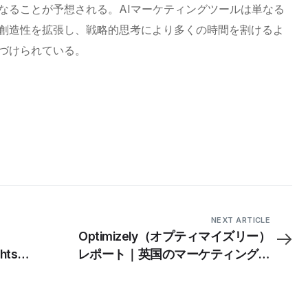
なることが予想される。AIマーケティングツールは単なる
創造性を拡張し、戦略的思考により多くの時間を割けるよ
づけられている。
NEXT ARTICLE
リ
Optimizely（オプティマイズリー）
ghtsデ
レポート｜英国のマーケティング担
ンダー
当者の53%がNASAの「タイガーチ
ーム」コンセプトを採用