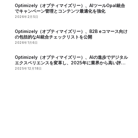
Optimizely（オプティマイズリー）、AIツールOpal統合
でキャンペーン管理とコンテンツ最適化を強化
2026年2月5日
Optimizely（オプティマイズリー）、B2B eコマース向け
の包括的なAI統合チェックリストを公開
2026年1月6日
Optimizely（オプティマイズリー）、AIの進歩でデジタル
エクスペリエンスを変革し、2025年に業界から高い評価
を獲得
2025年12月18日