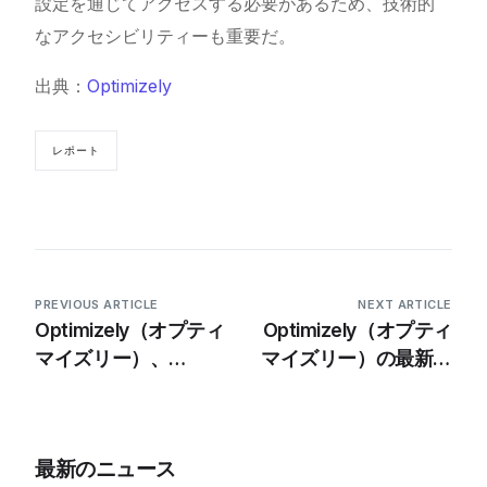
設定を通じてアクセスする必要があるため、技術的
なアクセシビリティーも重要だ。
出典：
Optimizely
レポート
PREVIOUS ARTICLE
NEXT ARTICLE
Optimizely（オプティ
Optimizely（オプティ
マイズリー）、
マイズリー）の最新調
Opticonイベントで高
査で、企業のROIが
度なAI機能と業界初の
446%向上し、生産性
GEO対応CMSを発表
が大幅に向上したこと
最新のニュース
が明らかに